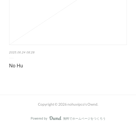
2025.06.24 08:28
No Hu
Copyright ©
2026
nohuvipco's Ownd
.
Powered by
無料でホームページをつくろう
AmebaOwnd
フォロー