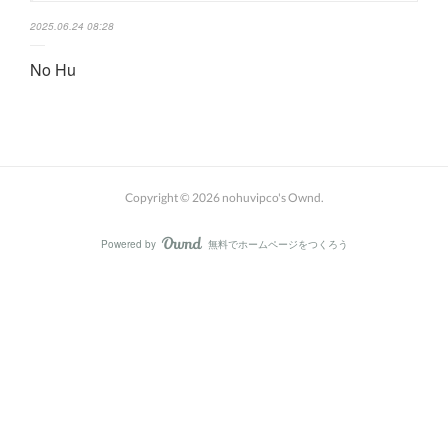
2025.06.24 08:28
No Hu
Copyright ©
2026
nohuvipco's Ownd
.
Powered by
無料でホームページをつくろう
AmebaOwnd
フォロー